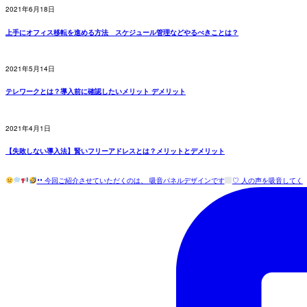
2021年6月18日
上手にオフィス移転を進める方法 スケジュール管理などやるべきことは？
2021年5月14日
テレワークとは？導入前に確認したいメリット デメリット
2021年4月1日
【失敗しない導入法】賢いフリーアドレスとは？メリットとデメリット
•• 今回ご紹介させていただくのは、 吸音パネルデザインです
♡ 人の声を吸音してく