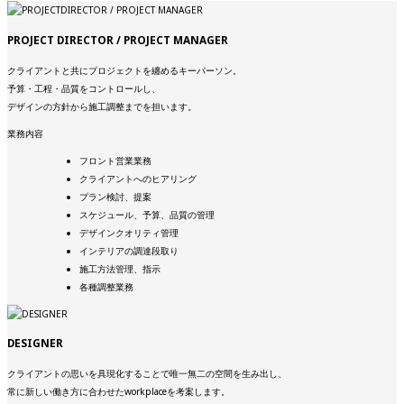
PROJECT DIRECTOR / PROJECT MANAGER
クライアントと共にプロジェクトを纏めるキーパーソン。
予算・工程・品質をコントロールし、
デザインの方針から施工調整までを担います。
業務内容
フロント営業業務
クライアントへのヒアリング
プラン検討、提案
スケジュール、予算、品質の管理
デザインクオリティ管理
インテリアの調達段取り
施工方法管理、指示
各種調整業務
DESIGNER
クライアントの思いを具現化することで唯一無二の空間を生み出し、
常に新しい働き方に合わせたworkplaceを考案します。