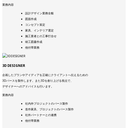
業務内容
設計デザイン業務全般
図面作成
コンセプト策定
家具、インテリア選定
施工業者との工事打合せ
竣工図書作成
他付帯業務
3D DESIGNER
企画したプランやアイディアを正確にクライアントへ伝えるための
3Dパースを製作します。また3Dを創り上げる視点で、
デザイナーへのアドバイスも行います。
業務内容
社内外プロジェクトのパース製作
造作家具、プロジェクトのパース製作
社外パートナーとの連携
他付帯業務