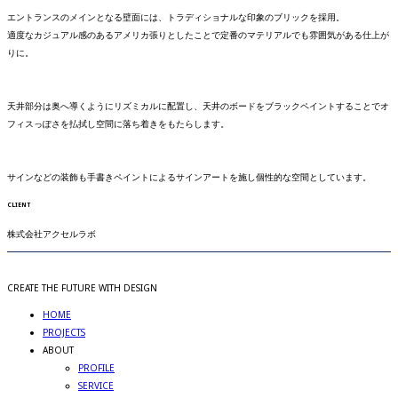
エントランスのメインとなる壁面には、トラディショナルな印象のブリックを採用。
適度なカジュアル感のあるアメリカ張りとしたことで定番のマテリアルでも雰囲気がある仕上が
りに。
天井部分は奥へ導くようにリズミカルに配置し、天井のボードをブラックペイントすることでオ
フィスっぽさを払拭し空間に落ち着きをもたらします。
サインなどの装飾も手書きペイントによるサインアートを施し個性的な空間としています。
CLIENT
株式会社アクセルラボ
CREATE THE FUTURE WITH DESIGN
HOME
PROJECTS
ABOUT
PROFILE
SERVICE