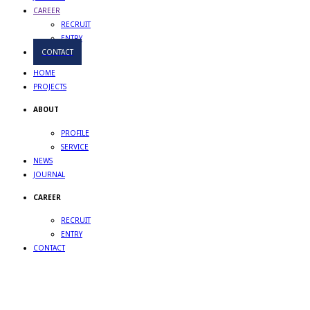
CAREER
RECRUIT
ENTRY
CONTACT
HOME
PROJECTS
ABOUT
PROFILE
SERVICE
NEWS
JOURNAL
CAREER
RECRUIT
ENTRY
CONTACT
DOT-TO-DOTS