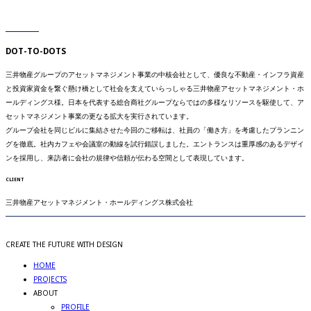
DOT-TO-DOTS
三井物産グループのアセットマネジメント事業の中核会社として、優良な不動産・インフラ資産
と投資家資金を繋ぐ懸け橋として社会を支えていらっしゃる三井物産アセットマネジメント・ホ
ールディングス様。日本を代表する総合商社グループならではの多様なリソースを駆使して、ア
セットマネジメント事業の更なる拡大を実行されています。
グループ会社を同じビルに集結させた今回のご移転は、社員の「働き方」を考慮したプランニン
グを徹底。社内カフェや会議室の動線を試行錯誤しました。エントランスは重厚感のあるデザイ
ンを採用し、来訪者に会社の規律や信頼が伝わる空間として表現しています。
CLIENT
三井物産アセットマネジメント・ホールディングス株式会社
CREATE THE FUTURE WITH DESIGN
HOME
PROJECTS
ABOUT
PROFILE